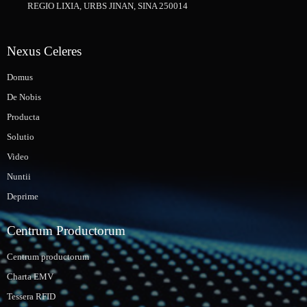
REGIO LIXIA, URBS JINAN, SINA 250014
Nexus Celeres
Domus
De Nobis
Producta
Solutio
Video
Nuntii
Deprime
Centrum Productorum
Centrum productorum
Charta EMV
Tessera RFID