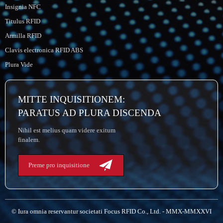
Insignia NFC
Titulus RFID
Armilla RFID
Clavis electronica RFID ABS
Plura Vide
MITTE INQUISITIONEM:
PARATUS AD PLURA DISCENDA
Nihil est melius quam videre exitum
finalem.
Preme pro inquisitione
© Iura omnia reservantur societati Focus RFID Co., Ltd. - MMX-MMXXVI