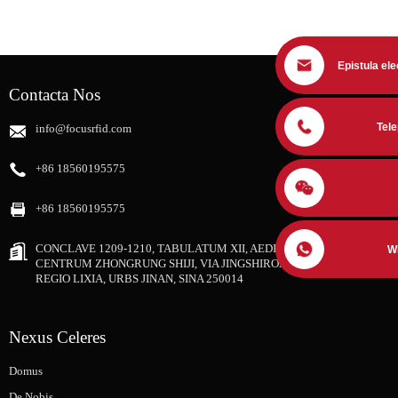
Epistula ele
Contacta Nos
Tel
info@focusrfid.com
+86 18560195575
+86 18560195575
CONCLAVE 1209-1210, TABULATUM XII, AEDIFICIUM III,
W
CENTRUM ZHONGRUNG SHIJI, VIA JINGSHIROAD NUM. 12111,
REGIO LIXIA, URBS JINAN, SINA 250014
Nexus Celeres
Domus
De Nobis