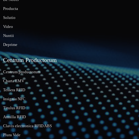
Producta
Solutio
Video
Nuntii
Deprime
Centrum Productorum
Centrum productorum
Charta EMV
Tessera RFID
Insignia NFC
Titulus RFID
Armilla RFID
Clavis electronica RFID ABS
Plura Vide