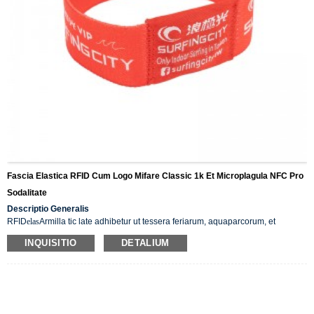
Fascia Elastica RFID Cum Logo Mifare Classic 1k Et Microplagula NFC Pro
Sodalitate
Descriptio Generalis
RFID
elas
Armilla tic late adhibetur ut tessera feriarum, aquaparcorum, et
ludorum athleticorum. Est robusta ad usum, aquae impervia, pulveris
INQUISITIO
DETALIUM
repugnans, et pretio vili. Designata est eleganter et intelligente. Etiam adhiberi
potest pro systemate securitatis, systemate crumenae electronicae, clavibus
deversoriis, fidelitatis, valetudinariis, et cetera, quia multis coloribus, materiis
commodis praedita est, eleganter et aquae imperviae.