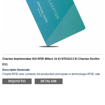
Chartae Imprimendae ISO RFID Mifare 1k Et NTAG213 Et Chartae Desfire
EV1
Descriptio Generalis
Charta RFID sine contactu est productum principale in technologia RFID; late
adhibetur in statione curruum, moderatione accessus, solutione,
INQUISITIO
DETALIUM
identificatione, tesseris in hortis vel eventibus, venditionibus et sodalitatibus, et
cetera.