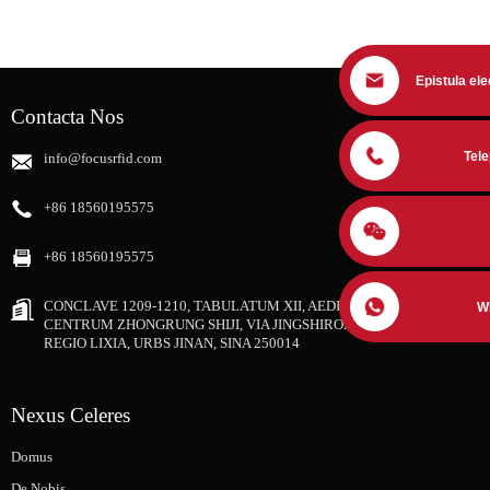
Epistula ele
Contacta Nos
Tel
info@focusrfid.com
+86 18560195575
+86 18560195575
CONCLAVE 1209-1210, TABULATUM XII, AEDIFICIUM III,
W
CENTRUM ZHONGRUNG SHIJI, VIA JINGSHIROAD NUM. 12111,
REGIO LIXIA, URBS JINAN, SINA 250014
Nexus Celeres
Domus
De Nobis