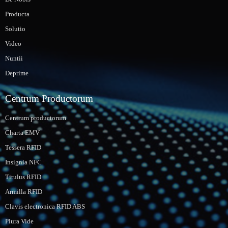
Producta
Solutio
Video
Nuntii
Deprime
Centrum Productorum
Centrum productorum
Charta EMV
Tessera RFID
Insignia NFC
Titulus RFID
Armilla RFID
Clavis electronica RFID ABS
Plura Vide