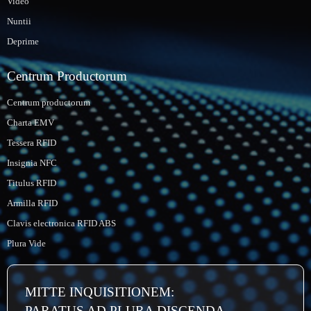
Video
Nuntii
Deprime
Centrum Productorum
Centrum productorum
Charta EMV
Tessera RFID
Insignia NFC
Titulus RFID
Armilla RFID
Clavis electronica RFID ABS
Plura Vide
MITTE INQUISITIONEM:
PARATUS AD PLURA DISCENDA