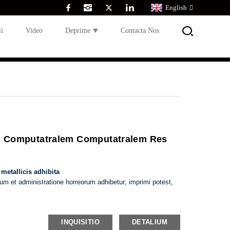
English
i
Video
Deprime
Contacta Nos
m Computatralem Computatralem Res
 metallicis adhibita
um et administratione horreorum adhibetur; imprimi potest,
INQUISITIO
DETALIUM