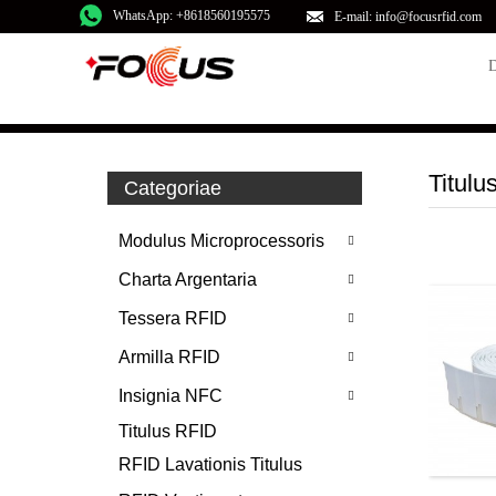
WhatsApp: +8618560195575
E-mail: info@focusrfid.com
Titulu
Categoriae
Modulus Microprocessoris
Charta Argentaria
Tessera RFID
Armilla RFID
Insignia NFC
Titulus RFID
RFID Lavationis Titulus