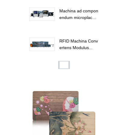
Machina ad compon
endum microplacula
s RFID...
RFID Machina Conv
ertens Modulus...
Clavis electronica lig
nea RFID