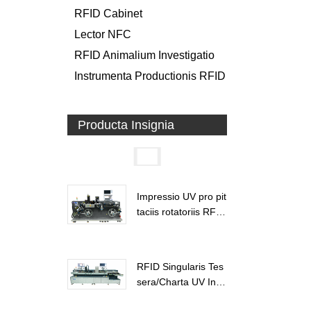
RFID Cabinet
Lector NFC
RFID Animalium Investigatio
Instrumenta Productionis RFID
Producta Insignia
Impressio UV pro pit
taciis rotatoriis RFI
D...
RFID Singularis Tes
sera/Charta UV Insc
riptionis...