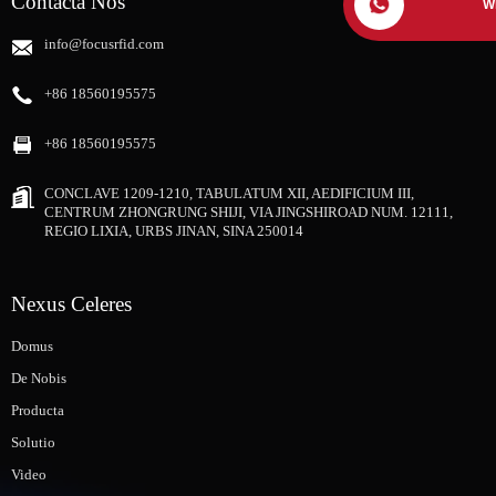
Contacta Nos
W
info@focusrfid.com
+86 18560195575
+86 18560195575
CONCLAVE 1209-1210, TABULATUM XII, AEDIFICIUM III,
CENTRUM ZHONGRUNG SHIJI, VIA JINGSHIROAD NUM. 12111,
REGIO LIXIA, URBS JINAN, SINA 250014
Nexus Celeres
Domus
De Nobis
Producta
Solutio
Video