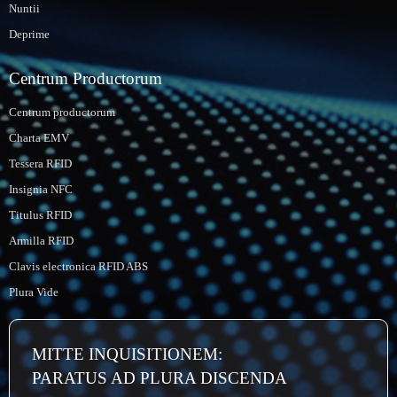
Nuntii
Deprime
Centrum Productorum
Centrum productorum
Charta EMV
Tessera RFID
Insignia NFC
Titulus RFID
Armilla RFID
Clavis electronica RFID ABS
Plura Vide
MITTE INQUISITIONEM:
PARATUS AD PLURA DISCENDA