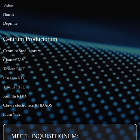
Video
Nuntii
Deprime
Centrum Productorum
Centrum productorum
Charta EMV
Tessera RFID
Insignia NFC
Titulus RFID
Armilla RFID
Clavis electronica RFID ABS
Plura Vide
MITTE INQUISITIONEM: