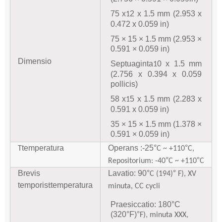
75 x
2 x 1.5 mm (2.953 x
1
0.472 x 0.059 in)
75 × 15 × 1.5 mm (2.953 ×
0.591 × 0.059 in)
Dimensio
Septuaginta
0 x 1.5 mm
1
(2.756 x 0.394 x 0.059
pollicis)
58 x
5 x 1.5 mm (2.283 x
1
0.591 x 0.059 in)
35 × 15 × 1.5 mm (1.378 ×
0.591 × 0.059 in)
temperatura
Operans :-25
°
°
T
C ~ +110
C,
°
°
Repositorium: -4
0
C ~ +110
C
Brevis
Lavatio: 90
°
°
C (194)
F), XV
temporis
temperatura
t
minuta, CC cycli
Praesiccatio: 180°C
(320°F)
°
F), minuta XXX,