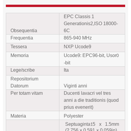
EPC Classis 1
Generationis
2,
ISO 18000-
Obsequentia
6C
Frequentia
865-940 MHz
Tessera
NXP Ucode9
Memoria
Ucode9: EPC96-bit, Usor
0
-bit
Lege/scribe
Ita
Repositorium
Datorum
Viginti anni
Per totam vitam
Ducenti lavacri vel tres
anni a die traditionis (quod
prius evenerit)
Materia
Polyester
Septuaginta
5 x 1.5mm
1
(2.756 × 0.591 × 0.059in)