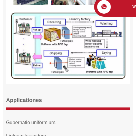
W
Applicationes
Gubernatio uniformium.
Linteum locandum.